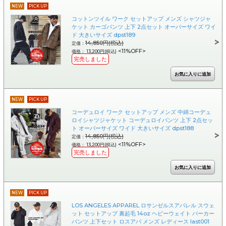
NEW
PICK UP
コットンツイル ワーク セットアップ メンズ シャツジャ
ケット カーゴパンツ 上下 2点セット オーバーサイズ ワイ
ド 大きいサイズ dpst189
14,850円(税込)
定価：
<11%OFF>
価格： 13,200円(税込)
完売しました
NEW
PICK UP
コーデュロイ ワーク セットアップ メンズ 中綿コーデュ
ロイシャツジャケット コーデュロイパンツ 上下 2点セッ
ト オーバーサイズ ワイド 大きいサイズ dpst188
14,850円(税込)
定価：
<11%OFF>
価格： 13,200円(税込)
完売しました
NEW
PICK UP
LOS ANGELES APPAREL ロサンゼルスアパレル スウェ
ット セットアップ 裏起毛 14oz ヘビーウェイト パーカー
パンツ 上下セット ロスアパ メンズ レディース last001