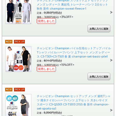
チャンピオン Champion スウェット上下 セットアップ
メンズ レディース 裏起毛 トレーナー パンツ 2点セット
秋冬 新作 champion-sweat-fleece-1
9,350円(税込)
定価：
<3%OFF>
価格： 9,000円(税込)
完売しました
NEW
PICK UP
チャンピオン Champion パイル生地セットアップ パイル
Tシャツ パイルハーフパンツ 上下セット メンズ レディー
ス C3-T301×C3-T501 春 夏 champion-set-basic-pile1
8,140円(税込)
定価：
<15%OFF>
価格： 6,900円(税込)
完売しました
NEW
PICK UP
チャンピオン Champion セットアップ メンズ 速乾Tシャ
ツ 撥水ナイロンハーフパンツ 上下セット 大きいサイズ
スポーツ C3-QS301 C3-TS513 21SS 春 新作 champion-
set-sports-ss1
5,390円(税込)
定価：