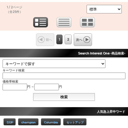
1 / 2ページ
（全25件）
1
2
前へ
次へ
Search Interest One -商品検索-
キーワード検索
価格帯検索
円 ～
円
人気急上昇中ワード
DOP
champion
Columbia
セットアップ