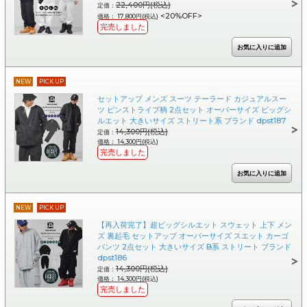
22,400円(税込)
定価：
<20%OFF>
価格： 17,800円(税込)
完売しました
NEW
PICK UP
セットアップ メンズ スーツ テーラード カジュアルスー
ツ ピンストライプ柄 2点セット オーバーサイズ ビッグシ
ルエット 大きいサイズ ストリート系 ブランド dpst187
14,300円(税込)
定価：
価格： 14,300円(税込)
完売しました
NEW
PICK UP
【再入荷完了】超ビッグシルエット スウェット 上下 メン
ズ 裏起毛 セットアップ オーバーサイズ スエット カーゴ
パンツ 2点セット 大きいサイズ B系 ストリート ブランド
dpst186
14,300円(税込)
定価：
価格： 14,300円(税込)
完売しました