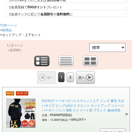
□平日15時までのご注文は
当日出荷
可能
□会員登録で
500ポイント
プレゼント
□会員ランクに応じて
会員割引
や
送料無料
に
TOPページ
>
新商品
>
セットアップ・上下セット
1 / 2ページ
（全25件）
1
2
前へ
次へ
NEW
PICK UP
D.O.P(ディーオーピー) スウェット上下 メンズ 裏毛 大き
いサイズ ビッグLAロゴ スエット セットアップ ジャージ
パーカー パンツ B系 ストリート系 ブランド dpst005
17,600円(税込)
定価：
<18%OFF>
価格： 14,300円(税込)