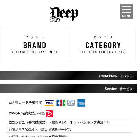
MENU
Event Now -イベント-
Service -サービス-
□各種
カード決済
可能
□
PayPay残高払い
可能
□
コンビニ（番号端末式）・銀行ATM・ネットバンキング決済
可能
□商品￥7,000以上ご購入で
送料サービス