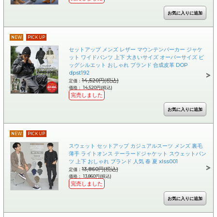
NEW
PICK UP
セットアップ メンズ レザー マウンテンパーカー ジャケ
ット ワイドパンツ 上下 大きいサイズ オーバーサイズ ビ
ッグシルエット おしゃれ ブランド 合成皮革 DOP
dpst192
14,520円(税込)
定価：
価格： 14,520円(税込)
完売しました
NEW
PICK UP
スウェット セットアップ カジュアルスーツ メンズ 裏毛
薄手 ライトオンス テーラードジャケット スウェットパン
ツ 上下 おしゃれ ブランド 人気 春 夏 xlss001
13,860円(税込)
定価：
価格： 13,860円(税込)
完売しました