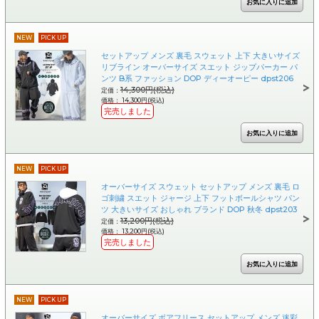
NEW
PICK UP
セットアップ メンズ 裏毛 スウェット 上下 大きいサイズ
リブライン オーバーサイズ スエット ジップパーカー パ
ンツ B系 ファッション DOP ディーオーピー dpst206
14,300円(税込)
定価：
価格： 14,300円(税込)
完売しました
NEW
PICK UP
オーバーサイズ スウェット セットアップ メンズ 裏毛 ロ
ゴ刺繍 スエット ジャージ 上下 フットボールシャツ パン
ツ 大きいサイズ おしゃれ ブランド DOP 秋冬 dpst203
13,200円(税込)
定価：
価格： 13,200円(税込)
完売しました
NEW
PICK UP
オーバーサイズ ボアフリース セットアップ メンズ 迷彩