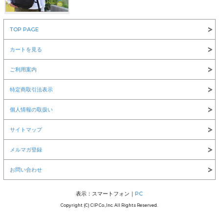
￥8,360
TOP PAGE
NEW ERA(ニューエラ)
カートを見る
ご利用案内
特定商取引法表示
￥6,600
￥12,100
￥1,980
個人情報の取扱い
サイトマップ
メルマガ登録
お問い合わせ
￥1,980
￥1,980
LOS ANGELES APPAREL(ロサンゼルスアパレル)
表示：スマートフォン｜
PC
Copyright (C) CIP Co.,Inc. All Rights Reserved.