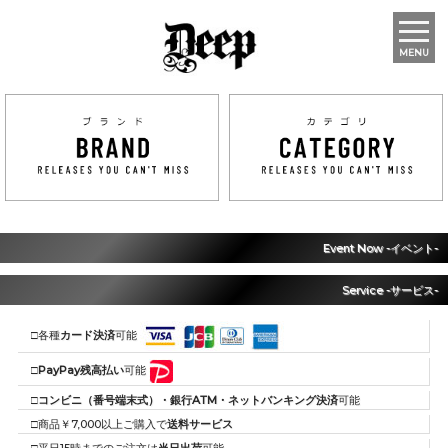
MENU
Event Now -イベント-
Service -サービス-
□各種
カード決済
可能
□
PayPay残高払い
可能
□
コンビニ（番号端末式）・銀行ATM・ネットバンキング決済
可能
□商品￥7,000以上ご購入で
送料サービス