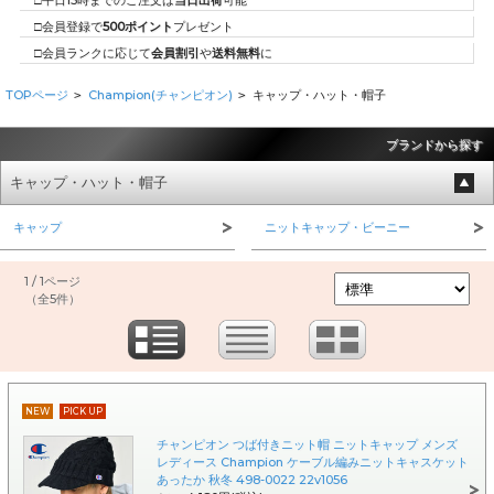
□平日15時までのご注文は
当日出荷
可能
□会員登録で
500ポイント
プレゼント
□会員ランクに応じて
会員割引
や
送料無料
に
TOPページ
Champion(チャンピオン)
キャップ・ハット・帽子
>
>
ブランドから探す
キャップ・ハット・帽子
キャップ
ニットキャップ・ビーニー
1 / 1ページ
（全5件）
NEW
PICK UP
チャンピオン つば付きニット帽 ニットキャップ メンズ
レディース Champion ケーブル編みニットキャスケット
あったか 秋冬 498-0022 22v1056