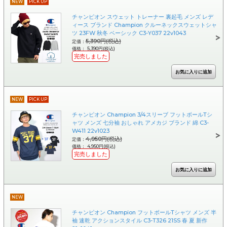
NEW
PICK UP
チャンピオン スウェット トレーナー 裏起毛 メンズ レデ
ィース ブランド Champion クルーネックスウェットシャ
ツ 23FW 秋冬 ベーシック C3-Y037 22v1043
5,390円(税込)
定価：
価格： 5,390円(税込)
完売しました
NEW
PICK UP
チャンピオン Champion 3/4スリーブ フットボールTシ
ャツ メンズ 七分袖 おしゃれ アメカジ ブランド 綿 C3-
W411 22v1023
4,950円(税込)
定価：
価格： 4,950円(税込)
完売しました
NEW
チャンピオン Champion フットボールTシャツ メンズ 半
袖 速乾 アクションスタイル C3-T326 21SS 春 夏 新作