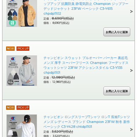
ップアップ 抗菌防臭 静電気防止 Champion ジップフー
デッドジャケット 23FW ベーシック C3-Y615
chpdp1102
8,690円(税込)
定価：
価格： 8,690円(税込)
NEW
PICK UP
チャンピオン スウェット プルオーバー パーカー 裏起毛
メンズ 厚手 スーパーフリース Champion フーデッドス
ウェットシャツ 23FW アクションスタイル C3-Y135
chpdp1101
12,980円(税込)
定価：
価格： 12,980円(税込)
NEW
PICK UP
チャンピオン ロングスリーブTシャツ ロンT 長袖Tシャツ
メンズ レディース ブランド Champion 23FW 秋冬 新作
ベーシック C3-Y428 chtdp1101
3,520円(税込)
定価：
価格： 3,520円(税込)