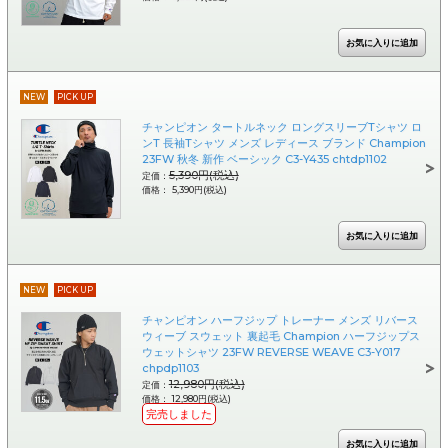
NEW
PICK UP
チャンピオン タートルネック ロングスリーブTシャツ ロ
ンT 長袖Tシャツ メンズ レディース ブランド Champion
23FW 秋冬 新作 ベーシック C3-Y435 chtdp1102
5,390円(税込)
定価：
価格： 5,390円(税込)
NEW
PICK UP
チャンピオン ハーフジップ トレーナー メンズ リバース
ウィーブ スウェット 裏起毛 Champion ハーフジップス
ウェットシャツ 23FW REVERSE WEAVE C3-Y017
chpdp1103
12,980円(税込)
定価：
価格： 12,980円(税込)
完売しました