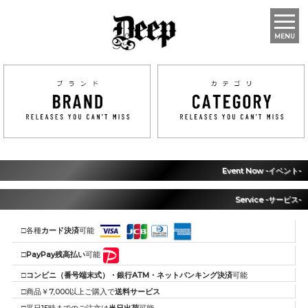
MENU
Event Now -イベント-
Service -サービス-
□各種
カード決済
可能
□
PayPay残高払い
可能
□
コンビニ（番号端末式）・銀行ATM・ネットバンキング決済
可能
□商品￥7,000以上ご購入で
送料サービス