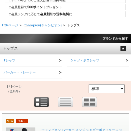
□平日15時までのご注文は
当日出荷
可能
□会員登録で
500ポイント
プレゼント
□会員ランクに応じて
会員割引
や
送料無料
に
TOPページ
Champion(チャンピオン)
トップス
>
>
ブランドから探す
トップス
Tシャツ
シャツ・ポロシャツ
パーカー・トレーナー
1 / 1ページ
（全11件）
NEW
PICK UP
チャンピオン パーカー メンズ シャギーボアフリース ジ