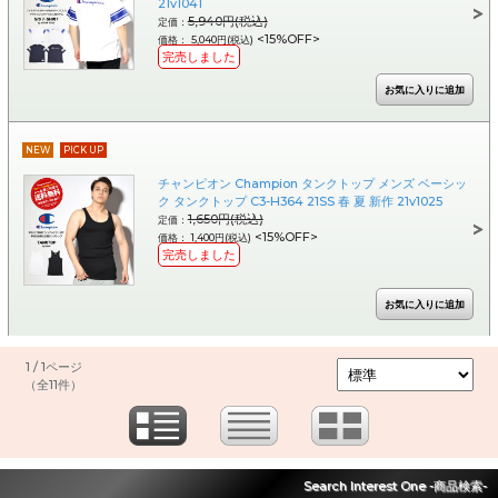
21v1041
5,940円(税込)
定価：
<15%OFF>
価格： 5,040円(税込)
完売しました
NEW
PICK UP
チャンピオン Champion タンクトップ メンズ ベーシッ
ク タンクトップ C3-H364 21SS 春 夏 新作 21v1025
1,650円(税込)
定価：
<15%OFF>
価格： 1,400円(税込)
完売しました
1 / 1ページ
（全11件）
Search Interest One -商品検索-