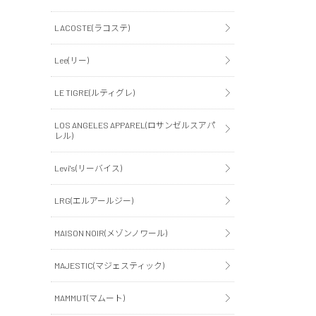
LACOSTE(ラコステ)
Lee(リー)
LE TIGRE(ルティグレ)
LOS ANGELES APPAREL(ロサンゼルスアパ
レル)
Levi's(リーバイス)
LRG(エルアールジー)
MAISON NOIR(メゾンノワール)
MAJESTIC(マジェスティック)
MAMMUT(マムート)