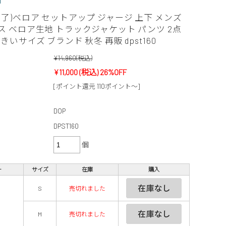
完了)ベロア セットアップ ジャージ 上下 メンズ
ス ベロア生地 トラックジャケット パンツ 2点
きいサイズ ブランド 秋冬 再販 dpst160
¥14,960
(税込)
¥11,000
(税込)
26%OFF
[ポイント還元 110ポイント～]
DOP
DPST160
個
ー
サイズ
在庫
購入
S
売切れました
M
売切れました