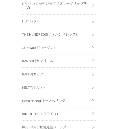
GRIZZLY GRIPTAPE(グリズリーグリップテ
ープ)
HUF(ハフ)
THE HUNDREDS(ザ・ハンドレッズ)
JORDAN(ジョーダン)
KANGOL(カンゴール)
KAPPA(カッパ)
KELTY(ケルティ)
Keith Haring(キースヘリング)
KING ICE(キングアイス)
KOJIMA GENES(児島ジーンズ)