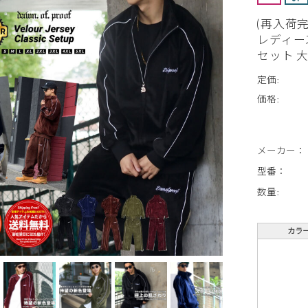
(再入荷
レディー
セット 大
定価:
価格:
メーカー：
型番：
数量:
カラ