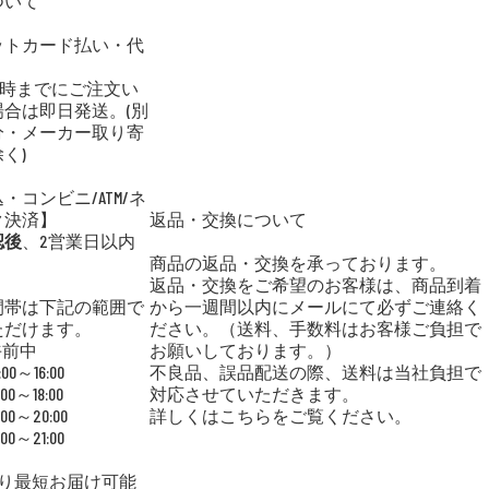
ついて
ットカード払い・代
6時までにご注文い
合は即日発送。(別
分・メーカー取り寄
く)
・コンビニ/ATM/ネ
ク決済】
返品・交換について
認後
、2営業日以内
商品の返品・交換を承っております。
返品・交換をご希望のお客様は、商品到着
間帯は下記の範囲で
から一週間以内にメールにて必ずご連絡く
ただけます。
ださい。（送料、手数料はお客様ご負担で
午前中
お願いしております。）
:00～16:00
不良品、誤品配送の際、送料は当社負担で
:00～18:00
対応させていただきます。
:00～20:00
詳しくはこちらをご覧ください。
:00～21:00
より最短お届け可能