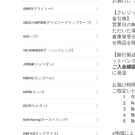
お届けに
GRIMEY(グライミー)
【クレジ
金引換】
GRIZZLY GRIPTAPE(グリズリーグリップテープ)
営業日の1
ただいた場
倉庫保管
HUF(ハフ)
せ商品を除
THE HUNDREDS(ザ・ハンドレッズ)
【銀行振込
ットバン
JORDAN(ジョーダン)
ご入金確
に発送
KANGOL(カンゴール)
お届け時
ご指定い
KAPPA(カッパ)
1
2
14
KELTY(ケルティ)
3
16
4
18
Keith Haring(キースヘリング)
5
19
※地域に
KING ICE(キングアイス)