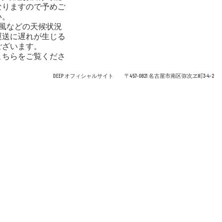
なりますので予めご
い。
台風などの天候状況
運送に遅れが生じる
ございます。
こちらをご覧くださ
DEEP オフィシャルサイト 〒457-0821 名古屋市南区弥次ヱ町3-4-2 0