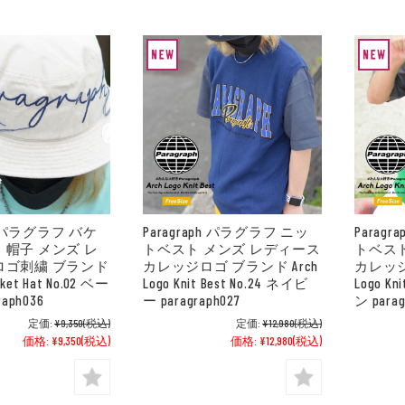
ph パラグラフ バケ
Paragraph パラグラフ ニッ
Parag
 帽子 メンズ レ
トベスト メンズ レディース
トベス
ロゴ刺繍 ブランド
カレッジロゴ ブランド Arch
カレッジ
cket Hat No.02 ベー
Logo Knit Best No.24 ネイビ
Logo Kn
aph036
ー paragraph027
ン parag
定価:
¥9,350
(税込)
定価:
¥12,980
(税込)
価格:
¥9,350
(税込)
価格:
¥12,980
(税込)