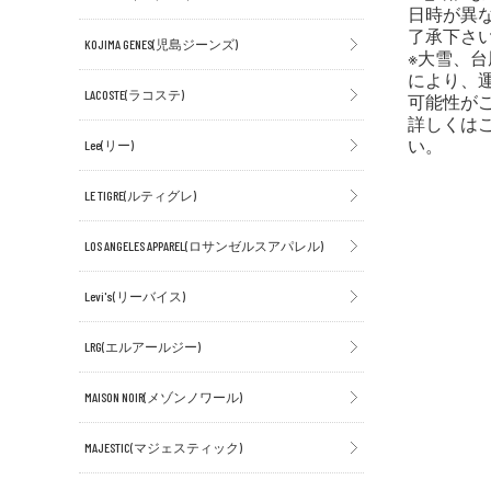
日時が異
了承下さ
KOJIMA GENES(児島ジーンズ)
※大雪、
により、
LACOSTE(ラコステ)
可能性が
詳しくは
い。
Lee(リー)
LE TIGRE(ルティグレ)
LOS ANGELES APPAREL(ロサンゼルスアパレル)
Levi's(リーバイス)
LRG(エルアールジー)
MAISON NOIR(メゾンノワール)
MAJESTIC(マジェスティック)