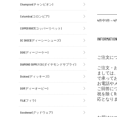
Champion(チャンピオン)
Columbia(コロンビア)
4件中1件～
COPPER RIVET(コッパーリベット)
INFORMATIO
DC SHOES(ディーシーシューズ)
DGK(ディージーケー)
ご注文に
DIAMOND SUPPLY CO.(ダイヤモンドサプライ)
ご注文・
ましては、
Dickies(ディッキーズ)
で承って
お電話や
ご回答に
DOP(ディーオーピー)
祝を除く11:
応となり
FILA(フィラ)
Goodwear(グッドウェア)