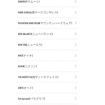
MAMMUT(マムート)
MARK GONZALES(マークゴンザレス)
MOUNTAIN HARD WEAR(マウンテンハードウェア)
NEW BALANCE(ニューバランス)
NEW ERA(ニューエラ)
NIKE(ナイキ)
NIXON(ニクソン)
THE NORTH FACE(ザノースフェイス)
OBEY(オベイ)
Paragraph(パラグラフ)