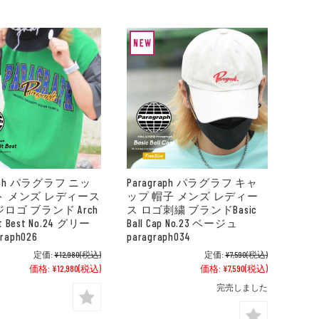
raph パラグラフ ニッ
Paragraph パラグラフ キャ
ト メンズ レディース
ップ 帽子 メンズ レディー
ロゴ ブランド Arch
ス ロゴ刺繍 ブランドBasic
it Best No.24 グリー
Ball Cap No.23 ベージュ
raph026
paragraph034
定価:
¥12,980
(税込)
定価:
¥7,590
(税込)
価格:
¥12,980
(税込)
価格:
¥7,590
(税込)
完売しました