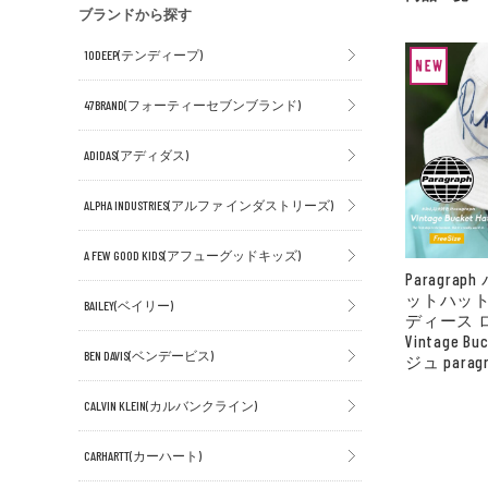
ブランドから探す
10DEEP(テンディープ)
47BRAND(フォーティーセブンブランド)
ADIDAS(アディダス)
ALPHA INDUSTRIES(アルファ インダストリーズ)
A FEW GOOD KIDS(アフューグッドキッズ)
Paragra
ットハット
BAILEY(ベイリー)
ディース 
Vintage Bu
BEN DAVIS(ベンデービス)
ジュ paragr
CALVIN KLEIN(カルバンクライン)
CARHARTT(カーハート)