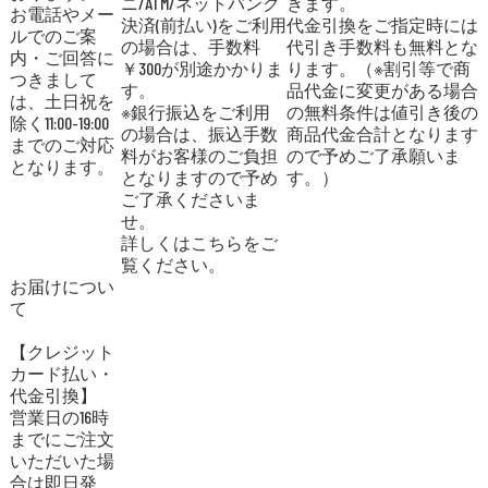
ニ/ATM/ネットバンク
きます。
お電話やメー
決済(前払い)をご利用
代金引換をご指定時には
ルでのご案
の場合は、手数料
代引き手数料も無料とな
内・ご回答に
￥300が別途かかりま
ります。（※割引等で商
つきまして
す。
品代金に変更がある場合
は、土日祝を
※銀行振込をご利用
の無料条件は値引き後の
除く11:00-19:00
の場合は、振込手数
商品代金合計となります
までのご対応
料がお客様のご負担
ので予めご了承願いま
となります。
となりますので予め
す。）
ご了承くださいま
せ。
詳しくはこちらをご
覧ください。
お届けについ
て
【クレジット
カード払い・
代金引換】
営業日の16時
までにご注文
いただいた場
合は即日発