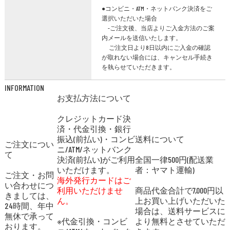
●コンビニ・ATM・ネットバンク決済をご
選択いただいた場合
-ご注文後、当店よりご入金方法のご案
内メールを送信いたします。
ご注文日より8日以内にご入金の確認
が取れない場合には、キャンセル手続き
を執らせていただきます。
INFORMATION
お支払方法について
クレジットカード決
済・代金引換・銀行
振込(前払い)・コンビ
送料について
ご注文につい
ニ/ATM/ネットバンク
て
決済(前払い)がご利用
全国一律500円(配送業
いただけます。
者：ヤマト運輸)
ご注文・お問
海外発行カードはご
い合わせにつ
利用いただけませ
商品代金合計で7,000円以
きましては、
ん。
上お買い上げいただいた
24時間、年中
場合は、送料サービスに
無休で承って
※代金引換・コンビ
より無料とさせていただ
おります。