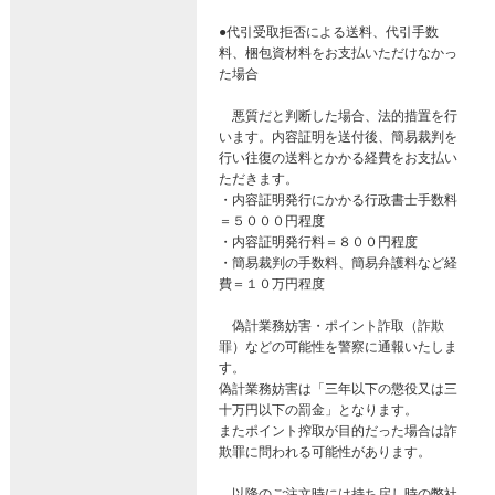
●代引受取拒否による送料、代引手数
料、梱包資材料をお支払いただけなかっ
た場合
悪質だと判断した場合、法的措置を行
います。内容証明を送付後、簡易裁判を
行い往復の送料とかかる経費をお支払い
ただきます。
・内容証明発行にかかる行政書士手数料
＝５０００円程度
・内容証明発行料＝８００円程度
・簡易裁判の手数料、簡易弁護料など経
費＝１０万円程度
偽計業務妨害・ポイント詐取（詐欺
罪）などの可能性を警察に通報いたしま
す。
偽計業務妨害は「三年以下の懲役又は三
十万円以下の罰金」となります。
またポイント搾取が目的だった場合は詐
欺罪に問われる可能性があります。
以降のご注文時には持ち戻し時の弊社