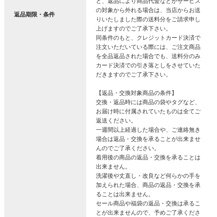
ど、返品により商品代金などがサービス
の対象から外れる場合は、当店からお送
返品期限・条件
りいたしました際の送料分をご請求申し
上げますのでご了承下さい。
同条件のもと、クレジットカード決済で
注文いただいている際には、ご注文商品
を全品返品された場合でも、送料分のみ
カード決済での引き落としをさせていた
だきますのでご了承下さい。
【返品・交換対象商品の条件】
交換・返品時には商品の袋やタグなど、
お届け時に付属されていたものは全てご
返送ください。
一週間以上経過した場合や、ご連絡無き
場合は返品・交換を承ることが出来ませ
んのでご了承ください。
着用後の商品の返品・交換を承ることは
出来ません。
洗濯後や丈直し・改良など何らかの手を
加えられた場合、商品の返品・交換を承
ることは出来ません。
セール商品や福袋の返品・交換は承るこ
とが出来ませんので、予めご了承くださ