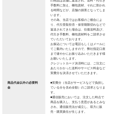
の商品は店舗に返送され、送料・代引き
手数料に加え、梱包資材、それに割かれ
る時間などが、店舗の損害となってしま
います。
その為、当店ではお客様のご都合によ
り、代引受取拒否・保管期限切れなどで
返送されてきた場合は、往復送料及び、
代引き手数料、梱包資材料をご請求させ
ていただいております。
お振込については電話もしくはメールに
てご案内いたしますので、弊社指定口座
まで速やかにお振り込みいただきます様
お願いいたします。
クレジットカード決済時には、ご注文に
あたりかかった送料やサービス料金など
実費分を決済させていただきます。
商品代金以外の必要料
■実費分（当店がサービスなどで負担し
金
ている分を含め全額）のご請求となりま
す。
■通信販売においては、注文した時点で
商品を購入し、支払う意思があるとみな
され、通信販売法が成立し、双方に販
売・購買責任が生じます。