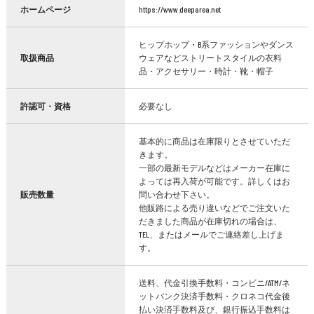
ホームページ
https://www.deeparea.net
ヒップホップ・B系ファッションやダンス
取扱商品
ウェアなどストリートスタイルの衣料
品・アクセサリー・時計・靴・帽子
許認可・資格
必要なし
基本的に商品は在庫限りとさせていただ
きます。
一部の最新モデルなどはメーカー在庫に
よっては再入荷が可能です。詳しくはお
販売数量
問い合わせ下さい。
他販路による売り違いなどでご注文いた
だきました商品が在庫切れの場合は、
TEL、またはメールでご連絡差し上げま
す。
送料、代金引換手数料・コンビニ/ATM/ネ
ットバンク決済手数料・クロネコ代金後
払い決済手数料及び、銀行振込手数料は