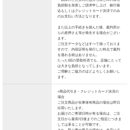
負担額を加算しご請求申し上げ、銀行振
込もしくはクレジットカード決済でのみ
のお支払い方法となります。
また以上の手続きを踏んだ後、裁判所か
らの差押さえ等が発生する場合がござい
ます。
ご注文データなどはすべて揃っておりま
すので、内容証明を発行した時点で裁判
を逃れる術はありません。
たった1回の受取拒否でも、店舗にとって
は大きな負担となってしまいます。
ご理解とご協力のほどよろしくお願いし
ます。
○商品代引き・クレジットカード決済の
場合
ご注文商品が在庫保有商品の場合は即日
出荷いたします。
お届けのご希望日時が有る場合は、ご注
文日から最長7日後までのご指定につきま
しては承ることが可能です。
また、取り寄せ商品の場合は、当店にて