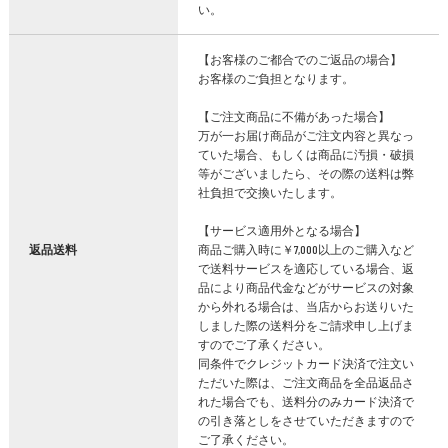
い。
【お客様のご都合でのご返品の場合】
お客様のご負担となります。
【ご注文商品に不備があった場合】
万が一お届け商品がご注文内容と異なっ
ていた場合、もしくは商品に汚損・破損
等がございましたら、その際の送料は弊
社負担で交換いたします。
【サービス適用外となる場合】
返品送料
商品ご購入時に￥7,000以上のご購入など
で送料サービスを適応している場合、返
品により商品代金などがサービスの対象
から外れる場合は、当店からお送りいた
しました際の送料分をご請求申し上げま
すのでご了承ください。
同条件でクレジットカード決済で注文い
ただいた際は、ご注文商品を全品返品さ
れた場合でも、送料分のみカード決済で
の引き落としをさせていただきますので
ご了承ください。