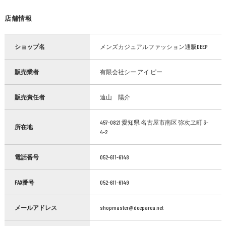
店舗情報
ショップ名
メンズカジュアルファッション通販DEEP
販売業者
有限会社シー.アイ.ピー
販売責任者
遠山 陽介
457-0821 愛知県 名古屋市南区 弥次ヱ町 3-
所在地
4-2
電話番号
052-611-6148
FAX番号
052-611-6149
メールアドレス
shopmaster@deeparea.net