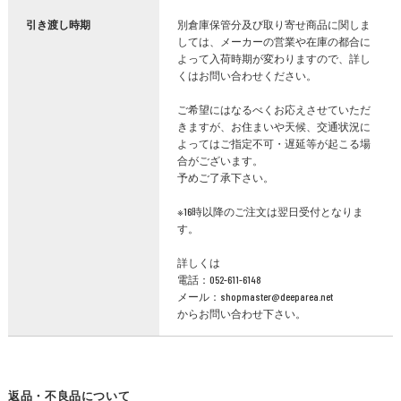
引き渡し時期
別倉庫保管分及び取り寄せ商品に関しま
しては、メーカーの営業や在庫の都合に
よって入荷時期が変わりますので、詳し
くはお問い合わせください。
ご希望にはなるべくお応えさせていただ
きますが、お住まいや天候、交通状況に
よってはご指定不可・遅延等が起こる場
合がございます。
予めご了承下さい。
※16時以降のご注文は翌日受付となりま
す。
詳しくは
電話：052-611-6148
メール：shopmaster@deeparea.net
からお問い合わせ下さい。
返品・不良品について