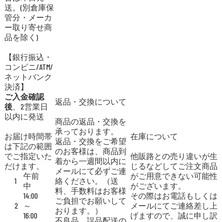
送。(別倉庫保
管分・メーカ
ー取り寄せ商
品を除く)
【銀行振込・
コンビニ/ATM/
ネットバンク
決済】
ご入金確認
返品・交換について
後
、2営業日
以内に発送
商品の返品・交換を
承っております。
お届け時間帯
在庫について
返品・交換をご希望
は下記の範囲
のお客様は、商品到
でご指定いた
他販路との売り違いが生
着から一週間以内に
だけます。
じるなどしてご注文商品
メールにて必ずご連
午前
がご用意できない可能性
1
絡ください。（送
中
がございます。
料、手数料はお客様
14:00
その際はお電話もしくは
ご負担でお願いして
2
～
メールにてご連絡差し上
おります。）
16:00
げますので、誠に申し訳
不良品、誤品配送の