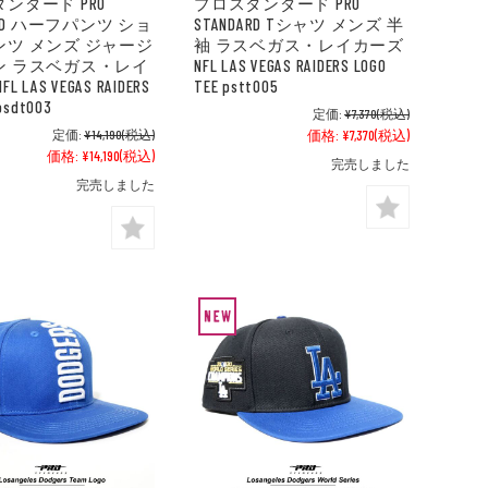
ンダード PRO
プロスタンダード PRO
ARD ハーフパンツ ショ
STANDARD Tシャツ メンズ 半
ンツ メンズ ジャージ
袖 ラスベガス・レイカーズ
ン ラスベガス・レイ
NFL LAS VEGAS RAIDERS LOGO
 LAS VEGAS RAIDERS
TEE pstt005
psdt003
定価:
¥7,370
(税込)
定価:
¥14,190
(税込)
価格:
¥7,370
(税込)
価格:
¥14,190
(税込)
完売しました
完売しました