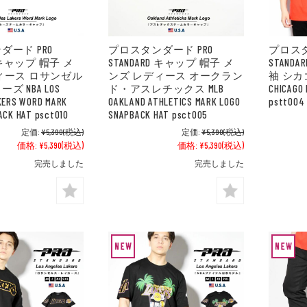
ダード PRO
プロスタンダード PRO
プロスタ
D キャップ 帽子 メ
STANDARD キャップ 帽子 メ
STAND
ィース ロサンゼル
ンズ レディース オークラン
袖 シカ
ズ NBA LOS
ド・アスレチックス MLB
CHICAGO 
KERS WORD MARK
OAKLAND ATHLETICS MARK LOGO
pstt004
ACK HAT psct010
SNAPBACK HAT psct005
定価:
¥5,390
(税込)
定価:
¥5,390
(税込)
価格:
¥5,390
(税込)
価格:
¥5,390
(税込)
完売しました
完売しました