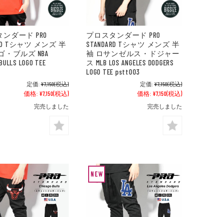
ンダード PRO
プロスタンダード PRO
ARD Tシャツ メンズ 半
STANDARD Tシャツ メンズ 半
ゴ・ブルズ NBA
袖 ロサンゼルス・ドジャー
BULLS LOGO TEE
ス MLB LOS ANGELES DODGERS
LOGO TEE pstt003
定価:
¥7,150
(税込)
定価:
¥7,150
(税込)
価格:
¥7,150
(税込)
価格:
¥7,150
(税込)
完売しました
完売しました