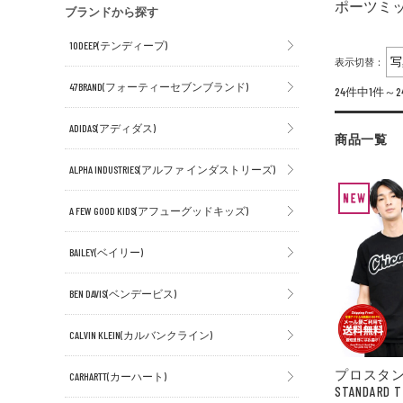
ポーツミ
ブランドから探す
10DEEP(テンディープ)
表示切替：
47BRAND(フォーティーセブンブランド)
24件中1件～
ADIDAS(アディダス)
商品一覧
ALPHA INDUSTRIES(アルファ インダストリーズ)
A FEW GOOD KIDS(アフューグッドキッズ)
BAILEY(ベイリー)
BEN DAVIS(ベンデービス)
CALVIN KLEIN(カルバンクライン)
プロスタン
CARHARTT(カーハート)
STANDAR