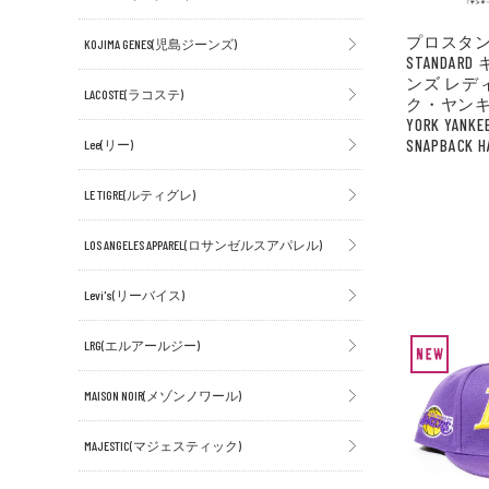
プロスタン
KOJIMA GENES(児島ジーンズ)
STANDAR
ンズ レデ
LACOSTE(ラコステ)
ク・ヤンキー
YORK YANKE
SNAPBACK H
Lee(リー)
LE TIGRE(ルティグレ)
LOS ANGELES APPAREL(ロサンゼルスアパレル)
Levi's(リーバイス)
LRG(エルアールジー)
MAISON NOIR(メゾンノワール)
MAJESTIC(マジェスティック)