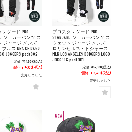
ンダード PRO
プロスタンダード PRO
ARD ジョガーパンツ ス
STANDARD ジョガーパンツ ス
 ジャージ メンズ
ウェット ジャージ メンズ
ルズ NBA CHICAGO
ロサンゼルス・ドジャース
OGO JOGGERS psdt002
MLB LOS ANGELES DODGERS LOGO
JOGGERS psdt001
定価:
¥14,300
(税込)
価格:
¥14,300
(税込)
定価:
¥14,300
(税込)
価格:
¥14,300
(税込)
完売しました
完売しました