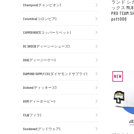
ランド シ
Champion(チャンピオン)
ックス MLB C
PRO TEAM S
pstt006
Columbia(コロンビア)
COPPER RIVET(コッパーリベット)
DC SHOES(ディーシーシューズ)
DGK(ディージーケー)
DIAMOND SUPPLY CO.(ダイヤモンドサプライ)
Dickies(ディッキーズ)
DOP(ディーオーピー)
FILA(フィラ)
Goodwear(グッドウェア)