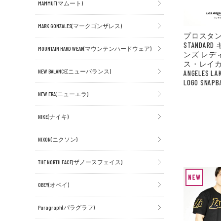
MAMMUT(マムート)
MARK GONZALES(マークゴンザレス)
プロスタン
STANDAR
MOUNTAIN HARD WEAR(マウンテンハードウェア)
ンズ レデ
ス・レイカー
NEW BALANCE(ニューバランス)
ANGELES LA
LOGO SNAPB
NEW ERA(ニューエラ)
NIKE(ナイキ)
NIXON(ニクソン)
THE NORTH FACE(ザノースフェイス)
OBEY(オベイ)
Paragraph(パラグラフ)