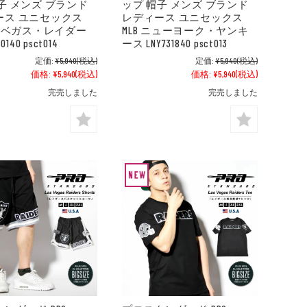
子 メンズ ブランド
ップ 帽子 メンズ ブランド
ース ユニセックス
レディース ユニセックス
ラスベガス・レイダー
MLB ニューヨーク・ヤンキ
0140 psct014
ース LNY731840 psct013
定価:
¥5,940
(税込)
定価:
¥5,940
(税込)
価格:
¥5,940
(税込)
価格:
¥5,940
(税込)
完売しました
完売しました