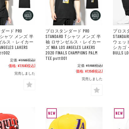
ダード PRO
プロスタンダード PRO
プロスタ
D Tシャツ メンズ 半
STANDARD Tシャツ メンズ 半
STAND
ゼルス・レイカー
袖 ロサンゼルス・レイカー
ウェット
ANGELES LAKERS
ズ NBA LOS ANGELES LAKERS
シカゴ・ブ
stt002
2020 FINALS CHAMPIONS PALM
BULLS L
TEE pstt001
定価:
¥7,150
(税込)
価格:
¥7,150
(税込)
定価:
¥7,150
(税込)
価格:
¥7,150
(税込)
完売しました
完売しました