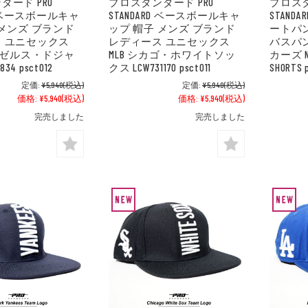
ダード PRO
プロスタンダード PRO
プロスタ
RD ベースボールキャ
STANDARD ベースボールキャ
STAND
 メンズ ブランド
ップ 帽子 メンズ ブランド
ートパ
 ユニセックス
レディース ユニセックス
バスパ
サンゼルス・ドジャ
MLB シカゴ・ホワイトソッ
カーズ NFL
834 psct012
クス LCW731170 psct011
SHORTS 
定価:
¥5,940
(税込)
定価:
¥5,940
(税込)
価格:
¥5,940
(税込)
価格:
¥5,940
(税込)
完売しました
完売しました