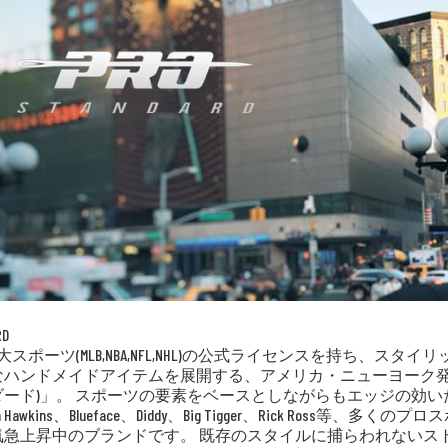
RD
大スポーツ(MLB,NBA,NFL,NHL)の公式ライセンスを持ち、
ハンドメイドアイテムを展開する、アメリカ・ニューヨーク発のスポー
ダード)」。 スポーツの要素をベースとしながらもエッジの効
 Hawkins、Blueface、Diddy、Big Tigger、Rick R
気急上昇中のブランドです。 既存のスタイルに捕らわれないス