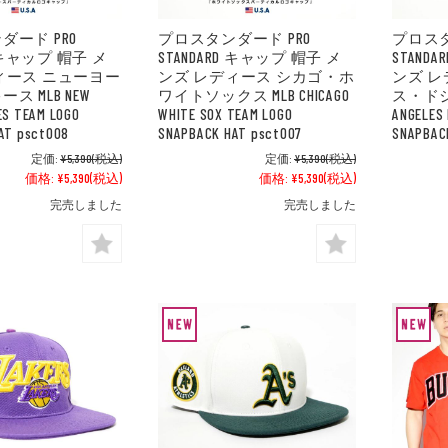
ダード PRO
プロスタンダード PRO
プロスタ
D キャップ 帽子 メ
STANDARD キャップ 帽子 メ
STAND
ィース ニューヨー
ンズ レディース シカゴ・ホ
ンズ 
ス MLB NEW
ワイトソックス MLB CHICAGO
ス・ドジャ
ES TEAM LOGO
WHITE SOX TEAM LOGO
ANGELES
AT psct008
SNAPBACK HAT psct007
SNAPBAC
定価:
¥5,390
(税込)
定価:
¥5,390
(税込)
価格:
¥5,390
(税込)
価格:
¥5,390
(税込)
完売しました
完売しました