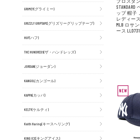
プロスタン
STANDA
GRIMEY(グライミー)
ップ 帽子
レディース
GRIZZLY GRIPTAPE(グリズリーグリップテープ)
MLB ロ
ース LLD731
HUF(ハフ)
THE HUNDREDS(ザ・ハンドレッズ)
JORDAN(ジョーダン)
KANGOL(カンゴール)
KAPPA(カッパ)
KELTY(ケルティ)
Keith Haring(キースヘリング)
KING ICE(キングアイス)