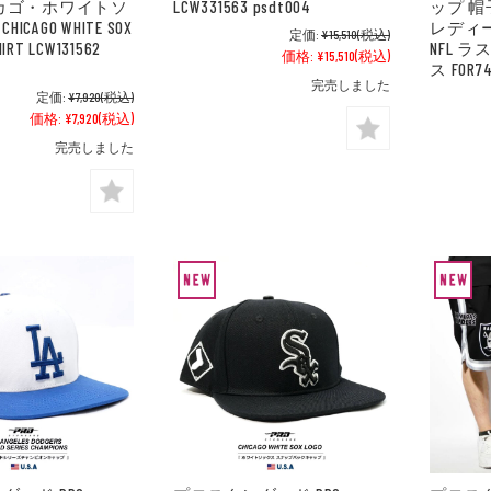
カゴ・ホワイトソ
LCW331563 psdt004
ップ 帽
HICAGO WHITE SOX
レディ
定価:
¥15,510
(税込)
HIRT LCW131562
NFL 
価格:
¥15,510
(税込)
ス FOR74
完売しました
定価:
¥7,920
(税込)
価格:
¥7,920
(税込)
完売しました