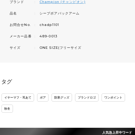
ブランド
：
Champion (チャンピオン)
品名
：
シープボアバックアーム
お問合せNo.
：
chadp1101
メーカー品番
：
489-0013
サイズ
：
ONE SIZE(フリーサイズ
タグ
イヤーマフ・耳あて
ボア
防寒グッズ
ブランドロゴ
ワンポイント
秋冬
人気急上昇中ワード