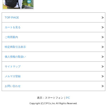
￥8,360
TOP PAGE
NEW ERA(ニューエラ)
カートを見る
ご利用案内
特定商取引法表示
￥6,600
￥12,100
￥1,980
個人情報の取扱い
サイトマップ
メルマガ登録
お問い合わせ
￥1,980
￥1,980
LOS ANGELES APPAREL(ロサンゼルスアパレル)
表示：スマートフォン｜
PC
Copyright (C) CIP Co.,Inc. All Rights Reserved.