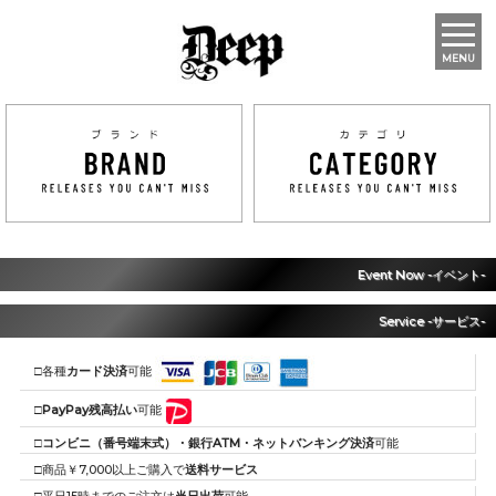
MENU
Event Now -イベント-
Service -サービス-
□各種
カード決済
可能
□
PayPay残高払い
可能
□
コンビニ（番号端末式）・銀行ATM・ネットバンキング決済
可能
□商品￥7,000以上ご購入で
送料サービス