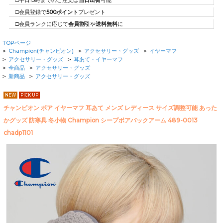
□平日15時までのご注文は
当日出荷
可能
□会員登録で
500ポイント
プレゼント
□会員ランクに応じて
会員割引
や
送料無料
に
TOPページ
Champion(チャンピオン)
アクセサリー・グッズ
イヤーマフ
>
>
>
アクセサリー・グッズ
耳あて・イヤーマフ
>
>
全商品
アクセサリー・グッズ
>
>
新商品
アクセサリー・グッズ
>
>
NEW
PICK UP
チャンピオン ボア イヤーマフ 耳あて メンズ レディース サイズ調整可能 あった
かグッズ 防寒具 冬小物 Champion シープボアバックアーム 489-0013
chadp1101