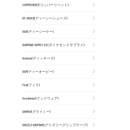
COPPER RIVET(コッパーリベット)
DC SHOES(ディーシーシューズ)
DGK(ディージーケー)
DIAMOND SUPPLY CO.(ダイヤモンドサプライ)
Dickies(ディッキーズ)
DOP(ディーオーピー)
FILA(フィラ)
Goodwear(グッドウェア)
GRIMEY(グライミー)
GRIZZLY GRIPTAPE(グリズリーグリップテープ)