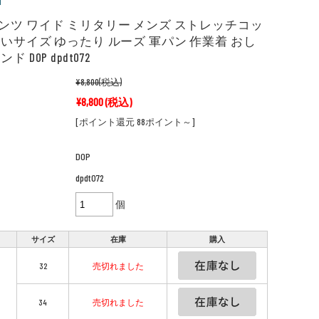
ンツ ワイド ミリタリー メンズ ストレッチコッ
きいサイズ ゆったり ルーズ 軍パン 作業着 おし
ド DOP dpdt072
¥8,800
(税込)
¥8,800
(税込)
[ポイント還元 88ポイント～]
DOP
dpdt072
個
サイズ
在庫
購入
32
売切れました
34
売切れました