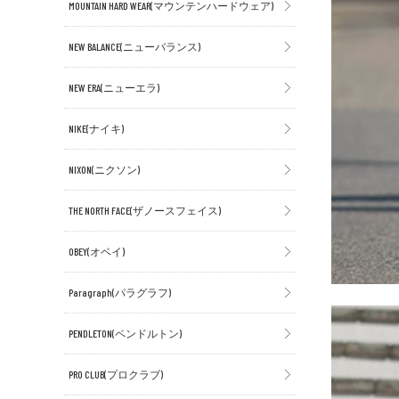
MOUNTAIN HARD WEAR(マウンテンハードウェア)
NEW BALANCE(ニューバランス)
NEW ERA(ニューエラ)
NIKE(ナイキ)
NIXON(ニクソン)
THE NORTH FACE(ザノースフェイス)
OBEY(オベイ)
Paragraph(パラグラフ)
PENDLETON(ペンドルトン)
PRO CLUB(プロクラブ)