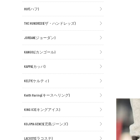
HUF(ハフ)
THE HUNDREDS(ザ・ハンドレッズ)
JORDAN(ジョーダン)
KANGOL(カンゴール)
KAPPA(カッパ)
KELTY(ケルティ)
Keith Haring(キースヘリング)
KING ICE(キングアイス)
KOJIMA GENES(児島ジーンズ)
LACOSTE(ラコステ)