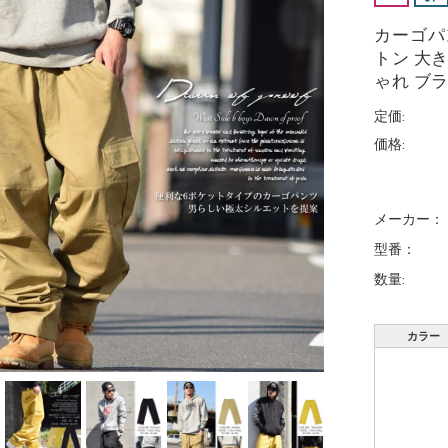
カーゴパ
トン 大
ゃれ ブラン
定価:
価格:
メーカー：
型番：
数量:
カラー