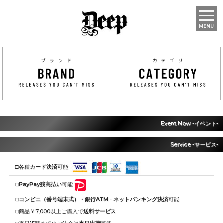
MENU
Event Now -イベント-
Service -サービス-
□各種
カード決済
可能
□
PayPay残高払い
可能
□
コンビニ（番号端末式）・銀行ATM・ネットバンキング決済
可能
□商品￥7,000以上ご購入で
送料サービス