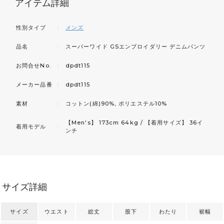
アイテム詳細
性別タイプ
：
メンズ
品名
：
スーパーワイド GSエンブロイダリー デニムパンツ
お問合せNo.
：
dpdt115
メーカー品番
：
dpdt115
素材
：
コットン(綿)90%, ポリエステル10%
【Men's】 173cm 64kg / 【着用サイズ】 36イ
着用モデル
：
ンチ
サイズ詳細
サイズ
ウエスト
総丈
股下
わたり
裾幅