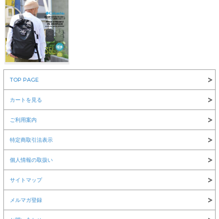
￥8,360
TOP PAGE
NEW ERA(ニューエラ)
カートを見る
ご利用案内
特定商取引法表示
￥6,600
￥12,100
￥1,980
個人情報の取扱い
サイトマップ
メルマガ登録