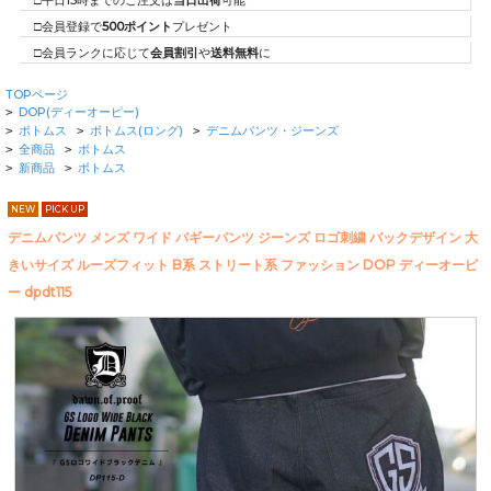
□平日15時までのご注文は
当日出荷
可能
□会員登録で
500ポイント
プレゼント
□会員ランクに応じて
会員割引
や
送料無料
に
TOPページ
DOP(ディーオーピー)
>
ボトムス
ボトムス(ロング)
デニムパンツ・ジーンズ
>
>
>
全商品
ボトムス
>
>
新商品
ボトムス
>
>
NEW
PICK UP
デニムパンツ メンズ ワイド バギーパンツ ジーンズ ロゴ刺繍 バックデザイン 大
きいサイズ ルーズフィット B系 ストリート系 ファッション DOP ディーオーピ
ー dpdt115