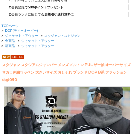
□平日15時までのご注文は
当日出荷
可能
□会員登録で
500ポイント
プレゼント
□会員ランクに応じて
会員割引
や
送料無料
に
TOPページ
DOP(ディーオーピー)
>
ジャケット・アウター
スタジャン・スカジャン
>
>
全商品
ジャケット・アウター
>
>
新商品
ジャケット・アウター
>
>
NEW
PICK UP
スタジャン スタジアムジャンパー メンズ メルトン PUレザー袖 オーバーサイズ
サガラ刺繍ワッペン 大きいサイズ おしゃれ ブランド DOP B系 ファッション
dpjt090