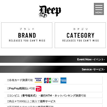
MENU
Event Now -イベント-
Service -サービス-
□各種
カード決済
可能
□
PayPay残高払い
可能
□
コンビニ（番号端末式）・銀行ATM・ネットバンキング決済
可能
□商品￥7,000以上ご購入で
送料サービス