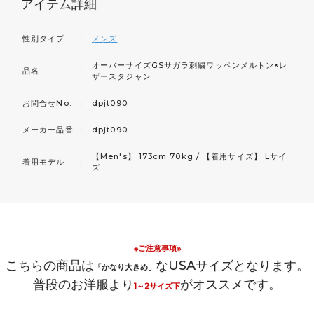
アイテム詳細
性別タイプ
：
メンズ
オーバーサイズGSサガラ刺繍ワッペンメルトン×レ
品名
：
ザースタジャン
お問合せNo.
：
dpjt090
メーカー品番
：
dpjt090
【Men's】 173cm 70kg / 【着用サイズ】 Lサイ
着用モデル
：
ズ
※ご注意事項※
こちらの商品は
なUSAサイズとなります。
「かなり大きめ」
普段のお洋服より
がオススメです。
1～2サイズ下