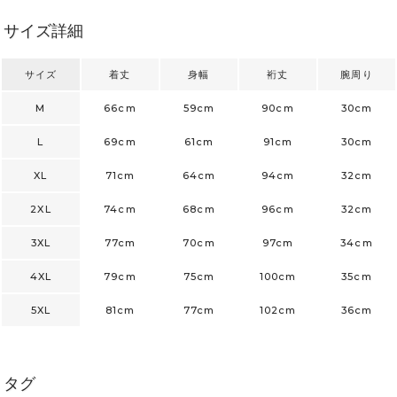
サイズ詳細
サイズ
着丈
身幅
裄丈
腕周り
M
66cm
59cm
90cm
30cm
L
69cm
61cm
91cm
30cm
XL
71cm
64cm
94cm
32cm
2XL
74cm
68cm
96cm
32cm
3XL
77cm
70cm
97cm
34cm
4XL
79cm
75cm
100cm
35cm
5XL
81cm
77cm
102cm
36cm
タグ