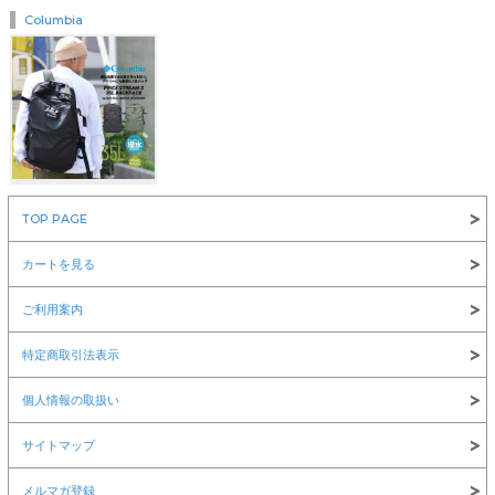
Columbia
￥8,360
TOP PAGE
NEW ERA(ニューエラ)
カートを見る
ご利用案内
特定商取引法表示
￥6,600
￥12,100
￥1,980
個人情報の取扱い
サイトマップ
メルマガ登録