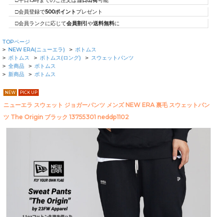
□平日15時までのご注文は
当日出荷
可能
□会員登録で
500ポイント
プレゼント
□会員ランクに応じて
会員割引
や
送料無料
に
TOPページ
NEW ERA(ニューエラ)
ボトムス
>
>
ボトムス
ボトムス(ロング)
スウェットパンツ
>
>
>
全商品
ボトムス
>
>
新商品
ボトムス
>
>
NEW
PICK UP
ニューエラ スウェット ジョガーパンツ メンズ NEW ERA 裏毛 スウェットパン
ツ The Origin ブラック 13755301 neddp1102