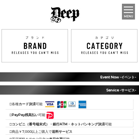
MENU
Event Now -イベント-
Service -サービス-
□各種
カード決済
可能
□
PayPay残高払い
可能
□
コンビニ（番号端末式）・銀行ATM・ネットバンキング決済
可能
□商品￥7,000以上ご購入で
送料サービス