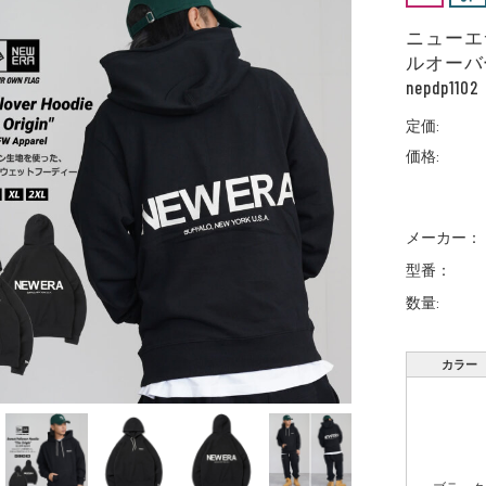
ニューエラ
ルオーバー 
nepdp1102
定価:
価格:
メーカー：
型番：
数量:
カラー