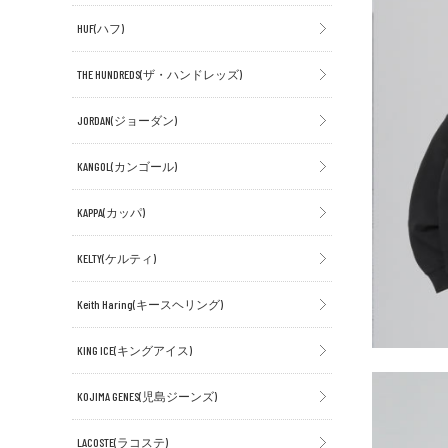
HUF(ハフ)
THE HUNDREDS(ザ・ハンドレッズ)
JORDAN(ジョーダン)
KANGOL(カンゴール)
KAPPA(カッパ)
KELTY(ケルティ)
Keith Haring(キースヘリング)
KING ICE(キングアイス)
KOJIMA GENES(児島ジーンズ)
LACOSTE(ラコステ)