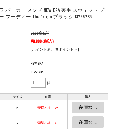
 パーカー メンズ NEW ERA 裏毛 スウェット プ
フーディー The Origin ブラック 13755285
¥8,800
(税込)
¥8,800
(税込)
[ポイント還元 88ポイント～]
NEW ERA
13755285
個
サイズ
在庫
購入
M
売切れました
L
売切れました