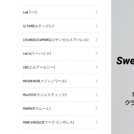
Lee(リー)
LE TIGRE(ルティグレ)
LOS ANGELES APPAREL(ロサンゼルスアパレル)
Levi's(リーバイス)
LRG(エルアールジー)
MAISON NOIR(メゾンノワール)
MAJESTIC(マジェスティック)
MAMMUT(マムート)
MARK GONZALES(マークゴンザレス)