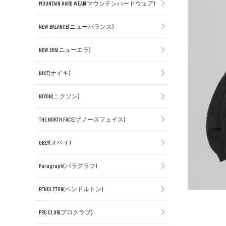
MOUNTAIN HARD WEAR(マウンテンハードウェア)
NEW BALANCE(ニューバランス)
NEW ERA(ニューエラ)
NIKE(ナイキ)
NIXON(ニクソン)
THE NORTH FACE(ザノースフェイス)
OBEY(オベイ)
Paragraph(パラグラフ)
PENDLETON(ペンドルトン)
PRO CLUB(プロクラブ)