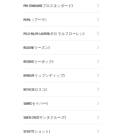
PRO STANDARD(プロスタンダード)
PUMA（プーマ）
POLO RALPH LAUREN(ポロ ラルフローレン)
REASON(リーズン)
REEBOK(リーボック)
RIPNDIP(リップンディップ)
ROTHCO(ロスコ)
SABRE(セイバー)
SANTA CRUZ(サンタクルーズ)
SCHOTT(ショット)