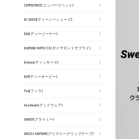
COPPER RIVET(コッパーリベット)
DC SHOES(ディーシーシューズ)
DGK(ディージーケー)
DIAMOND SUPPLY CO.(ダイヤモンドサプライ)
Dickies(ディッキーズ)
DOP(ディーオーピー)
FILA(フィラ)
Goodwear(グッドウェア)
GRIMEY(グライミー)
GRIZZLY GRIPTAPE(グリズリーグリップテープ)