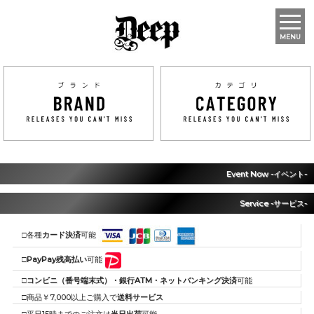
MENU
Event Now -イベント-
Service -サービス-
□各種
カード決済
可能
□
PayPay残高払い
可能
□
コンビニ（番号端末式）・銀行ATM・ネットバンキング決済
可能
□商品￥7,000以上ご購入で
送料サービス