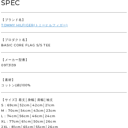
SPEC
【ブランド名】
TOMMY HILFIGER(トミーヒルフィガー)
【プロダクト名】
BASIC CORE FLAG S/S TEE
【メーカー型番】
09T3139
【素材】
コットン(綿)100%
【サイズ】着丈│身幅│肩幅│袖丈
S：69cm│52cm│42cm│21cm
M：70cm│54cm│43cm│23cm
L：74cm│56cm│46cm│24cm
XL：77cm│61cm│50cm│26cm
2XL：81cm│65cm│55cm│26cm