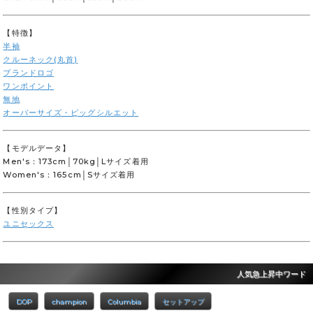
【特徴】
半袖
クルーネック(丸首)
ブランドロゴ
ワンポイント
無地
オーバーサイズ・ビッグシルエット
【モデルデータ】
Men's：173cm│70kg│Lサイズ着用
Women's：165cm│Sサイズ着用
【性別タイプ】
ユニセックス
人気急上昇中ワード
DOP
champion
Columbia
セットアップ