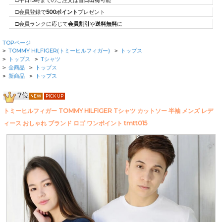
□平日15時までのご注文は
当日出荷
可能
□会員登録で
500ポイント
プレゼント
□会員ランクに応じて
会員割引
や
送料無料
に
TOPページ
TOMMY HILFIGER(トミーヒルフィガー)
トップス
>
>
トップス
Tシャツ
>
>
全商品
トップス
>
>
新商品
トップス
>
>
7位
NEW
PICK UP
トミーヒルフィガー TOMMY HILFIGER Tシャツ カットソー 半袖 メンズ レデ
ィース おしゃれ ブランド ロゴ ワンポイント tmtt015