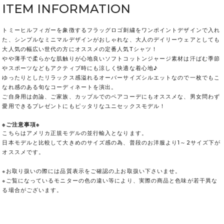
ITEM INFORMATION
トミーヒルフィガーを象徴するフラッグロゴ刺繍をワンポイントデザインで入れ
た、シンプルなミニマルデザインがおしゃれな、大人のデイリーウェアとしても
大人気の幅広い世代の方にオススメの定番人気Tシャツ！
やや薄手で柔らかな肌触りが心地良いソフトコットンジャージ素材は汗ばむ季節
やスポーツなどもアクティブ時にも涼しく快適な着心地♪
ゆったりとしたリラックス感溢れるオーバーサイズシルエットなので一枚でもこ
なれ感のある旬なコーディネートを演出。
ご自身用は勿論、ご家族、カップルでのペアコーデにもオススメな、男女問わず
愛用できるプレゼントにもピッタリなユニセックスモデル！
※ご注意事項※
こちらはアメリカ正規モデルの並行輸入となります。
日本モデルと比較して大きめのサイズ感の為、普段のお洋服より1～2サイズ下が
オススメです。
※お取り扱いの際には品質表示をご確認の上お取扱い下さいませ。
※ご覧になっているモニターの色の違い等により、実際の商品と色味が若干異な
る場合がございます。