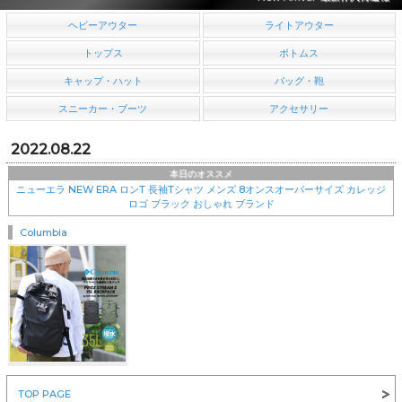
ヘビーアウター
ライトアウター
トップス
ボトムス
キャップ・ハット
バッグ・鞄
スニーカー・ブーツ
アクセサリー
2022.08.22
本日のオススメ
ニューエラ NEW ERA ロンT 長袖Tシャツ メンズ 8オンスオーバーサイズ カレッジ
ロゴ ブラック おしゃれ ブランド
Columbia
￥8,360
TOP PAGE
NEW ERA(ニューエラ)