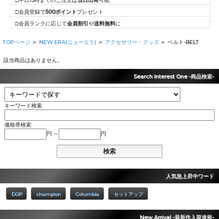
□平日15時までのご注文は
当日出荷
可能
□会員登録で
500ポイント
プレゼント
□会員ランクに応じて
会員割引
や
送料無料
に
TOPページ
NEW ERA(ニューエラ)
アクセサリー・グッズ
ベルト-BELT
>
>
>
該当商品はありません。
Search Interest One -商品検索-
キーワード検索
価格帯検索
円 ～
円
人気急上昇中ワード
DOP
champion
Columbia
セットアップ
New Arrival -最新作入荷速報-