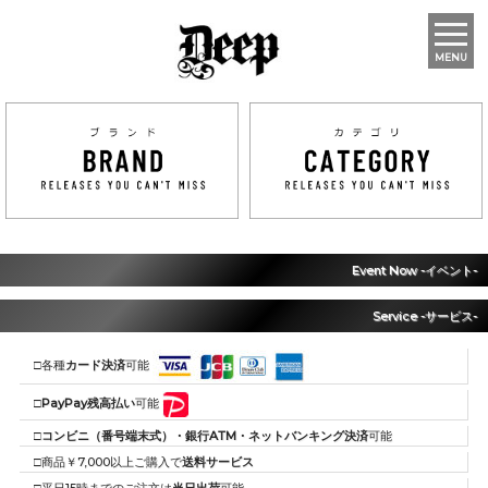
MENU
Event Now -イベント-
Service -サービス-
□各種
カード決済
可能
□
PayPay残高払い
可能
□
コンビニ（番号端末式）・銀行ATM・ネットバンキング決済
可能
□商品￥7,000以上ご購入で
送料サービス