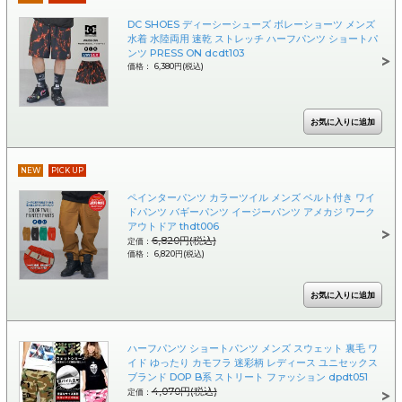
DC SHOES ディーシーシューズ ボレーショーツ メンズ
水着 水陸両用 速乾 ストレッチ ハーフパンツ ショートパ
ンツ PRESS ON dcdt103
価格： 6,380円(税込)
NEW
PICK UP
ペインターパンツ カラーツイル メンズ ベルト付き ワイ
ドパンツ バギーパンツ イージーパンツ アメカジ ワーク
アウトドア thdt006
6,820円(税込)
定価：
価格： 6,820円(税込)
ハーフパンツ ショートパンツ メンズ スウェット 裏毛 ワ
イド ゆったり カモフラ 迷彩柄 レディース ユニセックス
ブランド DOP B系 ストリート ファッション dpdt051
4,070円(税込)
定価：