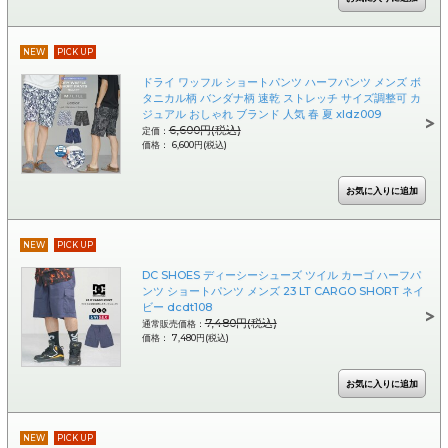
NEW
PICK UP
ドライ ワッフル ショートパンツ ハーフパンツ メンズ ボ
タニカル柄 バンダナ柄 速乾 ストレッチ サイズ調整可 カ
ジュアル おしゃれ ブランド 人気 春 夏 xldz009
6,600円(税込)
定価：
価格： 6,600円(税込)
NEW
PICK UP
DC SHOES ディーシーシューズ ツイル カーゴ ハーフパ
ンツ ショートパンツ メンズ 23 LT CARGO SHORT ネイ
ビー dcdt108
7,480円(税込)
通常販売価格：
価格： 7,480円(税込)
NEW
PICK UP