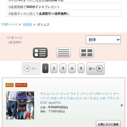
□平日15時までのご注文は
当日出荷
可能
□会員登録で
500ポイント
プレゼント
□会員ランクに応じて
会員割引
や
送料無料
に
TOPページ
全商品
ボトムス
>
>
1 / 6ページ
（全120件）
1
2
3
4
5
前へ
次へ
NEW
PICK UP
デニムパンツ メンズ ワイド ジーンズ バギーパンツ テー
パード 大きいサイズ ゆったり ルーズ おしゃれ ブランド
DOP dpdt104
7,700円(税込)
定価：
価格： 7,700円(税込)