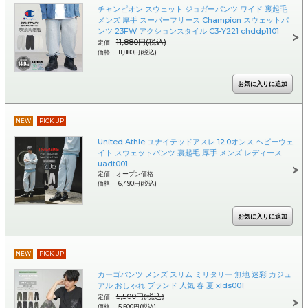
チャンピオン スウェット ジョガーパンツ ワイド 裏起毛
メンズ 厚手 スーパーフリース Champion スウェットパ
ンツ 23FW アクションスタイル C3-Y221 chddp1101
11,880円(税込)
定価：
価格： 11,880円(税込)
NEW
PICK UP
United Athle ユナイテッドアスレ 12.0オンス ヘビーウェ
イト スウェットパンツ 裏起毛 厚手 メンズ レディース
uadt001
定価：オープン価格
価格： 6,490円(税込)
NEW
PICK UP
カーゴパンツ メンズ スリム ミリタリー 無地 迷彩 カジュ
アル おしゃれ ブランド 人気 春 夏 xlds001
5,500円(税込)
定価：
価格： 5,500円(税込)