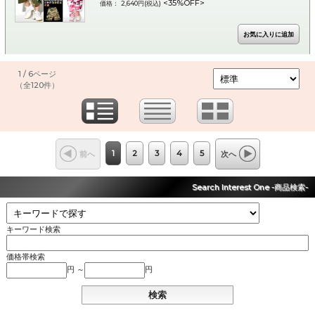
<35%OFF>
価格： 2,640円(税込)
1 / 6ページ
（全120件）
1
2
3
4
5
前へ
次へ
Search Interest One -商品検索-
キーワード検索
価格帯検索
円 ～
円