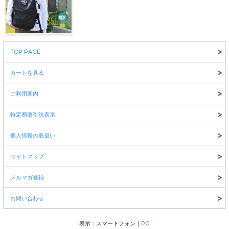
￥8,360
TOP PAGE
NEW ERA(ニューエラ)
カートを見る
ご利用案内
特定商取引法表示
￥6,600
￥12,100
￥1,980
個人情報の取扱い
サイトマップ
メルマガ登録
お問い合わせ
￥1,980
￥1,980
LOS ANGELES APPAREL(ロサンゼルスアパレル)
表示：スマートフォン｜
PC