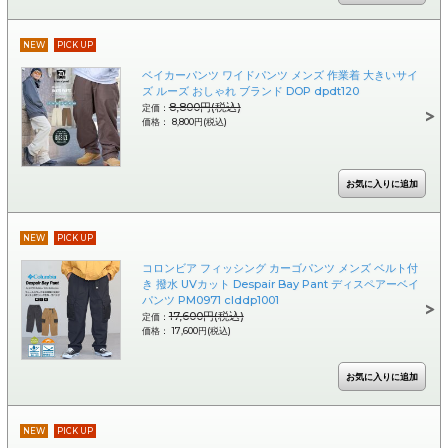
NEW
PICK UP
ベイカーパンツ ワイドパンツ メンズ 作業着 大きいサイ
ズ ルーズ おしゃれ ブランド DOP dpdt120
8,800円(税込)
定価：
価格： 8,800円(税込)
NEW
PICK UP
コロンビア フィッシング カーゴパンツ メンズ ベルト付
き 撥水 UVカット Despair Bay Pant ディスペアーベイ
パンツ PM0971 clddp1001
17,600円(税込)
定価：
価格： 17,600円(税込)
NEW
PICK UP