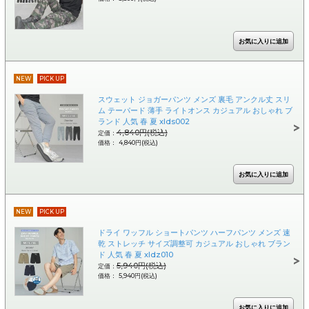
NEW
PICK UP
スウェット ジョガーパンツ メンズ 裏毛 アンクル丈 スリ
ム テーパード 薄手 ライトオンス カジュアル おしゃれ ブ
ランド 人気 春 夏 xlds002
4,840円(税込)
定価：
価格： 4,840円(税込)
NEW
PICK UP
ドライ ワッフル ショートパンツ ハーフパンツ メンズ 速
乾 ストレッチ サイズ調整可 カジュアル おしゃれ ブラン
ド 人気 春 夏 xldz010
5,940円(税込)
定価：
価格： 5,940円(税込)