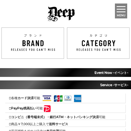
MENU
Event Now -イベント-
Service -サービス-
□各種
カード決済
可能
□
PayPay残高払い
可能
□
コンビニ（番号端末式）・銀行ATM・ネットバンキング決済
可能
□商品￥7,000以上ご購入で
送料サービス