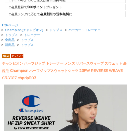
□平日15時までのご注文は
当日出荷
可能
□会員登録で
500ポイント
プレゼント
□会員ランクに応じて
会員割引
や
送料無料
に
TOPページ
Champion(チャンピオン)
トップス
パーカー・トレーナー
>
>
>
トップス
トレーナー
>
>
全商品
トップス
>
>
新商品
トップス
>
>
NEW
PICK UP
チャンピオン ハーフジップ トレーナー メンズ リバースウィーブ スウェット 裏
起毛 Champion ハーフジップスウェットシャツ 23FW REVERSE WEAVE
C3-Y017 chpdp1103