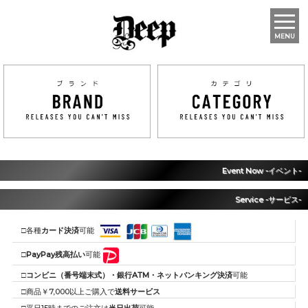
MENU
Event Now -イベント-
Service -サービス-
□各種
カード決済
可能
□
PayPay残高払い
可能
□
コンビニ（番号端末式）・銀行ATM・ネットバンキング決済
可能
□商品￥7,000以上ご購入で
送料サービス