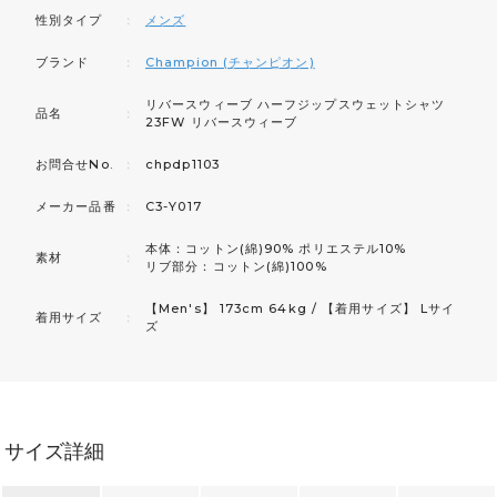
性別タイプ
：
メンズ
ブランド
：
Champion (チャンピオン)
リバースウィーブ ハーフジップスウェットシャツ
品名
：
23FW リバースウィーブ
お問合せNo.
：
chpdp1103
メーカー品番
：
C3-Y017
本体：コットン(綿)90% ポリエステル10%
素材
：
リブ部分：コットン(綿)100%
【Men's】 173cm 64kg / 【着用サイズ】 Lサイ
着用サイズ
：
ズ
サイズ詳細