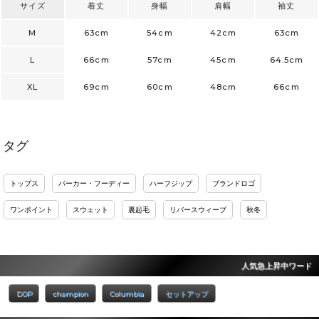
サイズ
着丈
身幅
肩幅
袖丈
M
63cm
54cm
42cm
63cm
L
66cm
57cm
45cm
64.5cm
XL
69cm
60cm
48cm
66cm
タグ
トップス
パーカー・フーディー
ハーフジップ
ブランドロゴ
ワンポイント
スウェット
裏起毛
リバースウィーブ
秋冬
人気急上昇中ワード
DOP
champion
Columbia
セットアップ