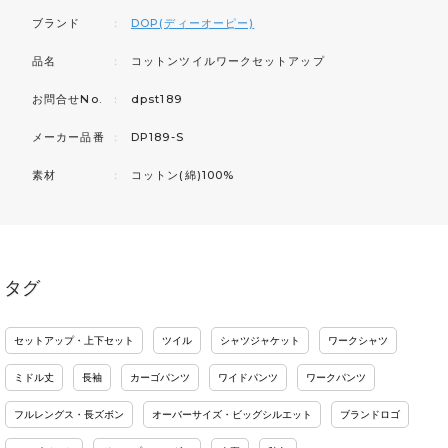
ブランド
：
DOP(ディーオーピー)
品名
：
コットンツイルワークセットアップ
お問合せNo.
：
dpst189
メーカー品番
：
DP189-S
素材
：
コットン(綿)100%
タグ
セットアップ・上下セット
ツイル
シャツジャケット
ワークシャツ
ミドル丈
長袖
カーゴパンツ
ワイドパンツ
ワークパンツ
フルレングス・長ズボン
オーバーサイズ・ビッグシルエット
ブランドロゴ