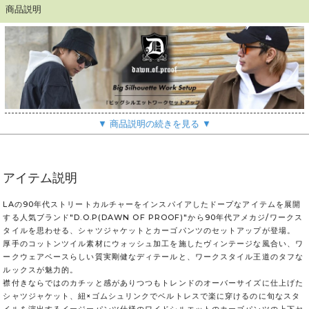
商品説明
▼ 商品説明の続きを見る ▼
アイテム説明
LAの90年代ストリートカルチャーをインスパイアしたドープなアイテムを展開
する人気ブランド"D.O.P(DAWN OF PROOF)"から90年代アメカジ/ワークス
タイルを思わせる、シャツジャケットとカーゴパンツのセットアップが登場。
厚手のコットンツイル素材にウォッシュ加工を施したヴィンテージな風合い、ワ
ークウェアベースらしい質実剛健なディテールと、ワークスタイル王道のタフな
ルックスが魅力的。
襟付きならではのカチッと感がありつつもトレンドのオーバーサイズに仕上げた
シャツジャケット、紐×ゴムシュリンクでベルトレスで楽に穿けるのに旬なスタ
イルを演出するイージーパンツ仕様のワイドシルエットのカーゴパンツの上下セ