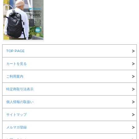
￥8,360
TOP PAGE
NEW ERA(ニューエラ)
カートを見る
ご利用案内
特定商取引法表示
￥6,600
￥12,100
￥1,980
個人情報の取扱い
サイトマップ
メルマガ登録