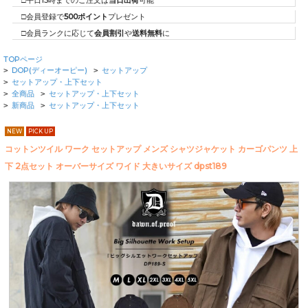
□平日15時までのご注文は
当日出荷
可能
□会員登録で
500ポイント
プレゼント
□会員ランクに応じて
会員割引
や
送料無料
に
TOPページ
DOP(ディーオーピー)
セットアップ
>
>
セットアップ・上下セット
>
全商品
セットアップ・上下セット
>
>
新商品
セットアップ・上下セット
>
>
NEW
PICK UP
コットンツイル ワーク セットアップ メンズ シャツジャケット カーゴパンツ 上
下 2点セット オーバーサイズ ワイド 大きいサイズ dpst189