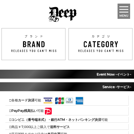
MENU
Event Now -イベント-
Service -サービス-
□各種
カード決済
可能
□
PayPay残高払い
可能
□
コンビニ（番号端末式）・銀行ATM・ネットバンキング決済
可能
□商品￥7,000以上ご購入で
送料サービス