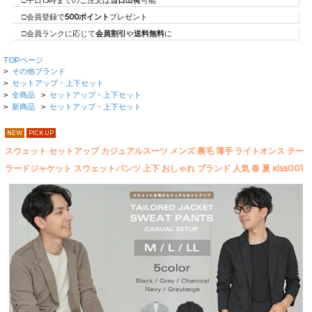
□平日15時までのご注文は
当日出荷
可能
□会員登録で
500ポイント
プレゼント
□会員ランクに応じて
会員割引
や
送料無料
に
TOPページ
その他ブランド
>
セットアップ・上下セット
>
全商品
セットアップ・上下セット
>
>
新商品
セットアップ・上下セット
>
>
NEW
PICK UP
スウェット セットアップ カジュアルスーツ メンズ 裏毛 薄手 ライトオンス テー
ラードジャケット スウェットパンツ 上下 おしゃれ ブランド 人気 春 夏 xlss001