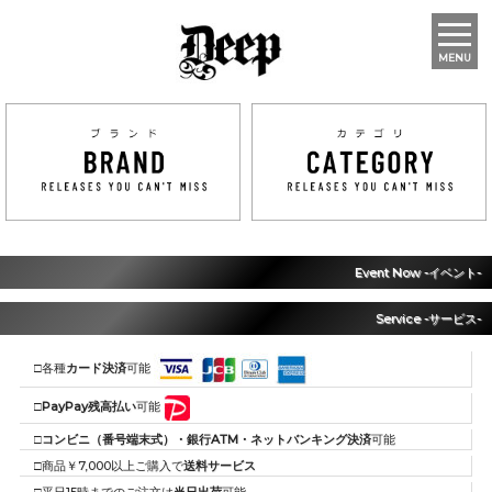
MENU
Event Now -イベント-
Service -サービス-
□各種
カード決済
可能
□
PayPay残高払い
可能
□
コンビニ（番号端末式）・銀行ATM・ネットバンキング決済
可能
□商品￥7,000以上ご購入で
送料サービス