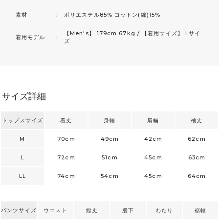
素材
：
ポリエステル85% コットン(綿)15%
【Men's】 179cm 67kg / 【着用サイズ】 Lサイ
着用モデル
：
ズ
サイズ詳細
トップスサイズ
着丈
身幅
肩幅
袖丈
M
70cm
49cm
42cm
62cm
L
72cm
51cm
45cm
63cm
LL
74cm
54cm
45cm
64cm
パンツサイズ
ウエスト
総丈
股下
わたり
裾幅