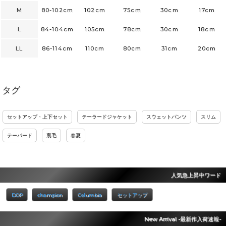
M
80-102cm
102cm
75cm
30cm
17cm
L
84-104cm
105cm
78cm
30cm
18cm
LL
86-114cm
110cm
80cm
31cm
20cm
タグ
セットアップ・上下セット
テーラードジャケット
スウェットパンツ
スリム
テーパード
裏毛
春夏
人気急上昇中ワード
DOP
champion
Columbia
セットアップ
New Arrival -最新作入荷速報-