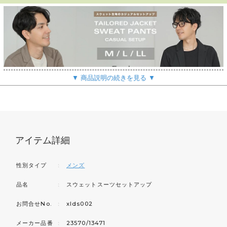
▼ 商品説明の続きを見る ▼
アイテム詳細
性別タイプ
：
メンズ
品名
：
スウェットスーツセットアップ
お問合せNo.
：
xlds002
メーカー品番
：
23570/13471